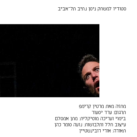
סטודיו למשחק ניסן נתיב תל־אביב
מחזה מאת מרטין קרימפ
תרגום: ערד יסעור
בימוי ועריכה מוסיקלית: מתן אמסלם
עיצוב חלל ותלבושות: נועה סומר כהן
תאורה: אורי רובינשטיין