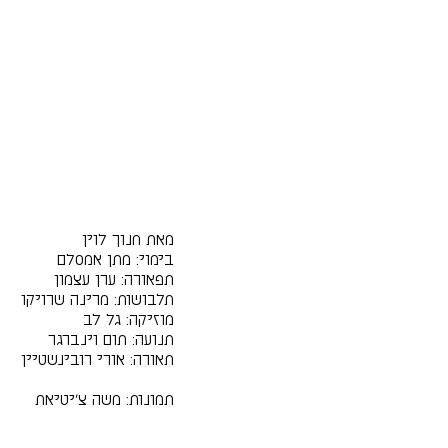
מאת חנוך לוין
בימוי: מתן אמסלם
תפאורה: ערן עצמון
תלבושות: מרינה שרויקו
מוזיקה: גל לב
תנועה: תום וינברגר
תאורה: אורי רובינשטיין
תמונות: משה צ'יטיאת