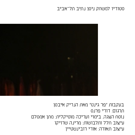
סטודיו למשחק ניסן נתיב תל־אביב
בעקבות ״פר גינט״ מאת הנריק איבסן
תרגום: דורי פרנס
נוסח הצגה, בימוי ועריכה מוסיקלית: מתן אמסלם
עיצוב חלל ותלבושות: מרינה שרויקו
עיצוב תאורה: אורי רובינשטיין